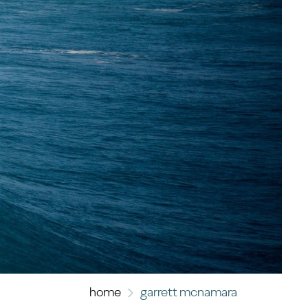
home
garrett mcnamara