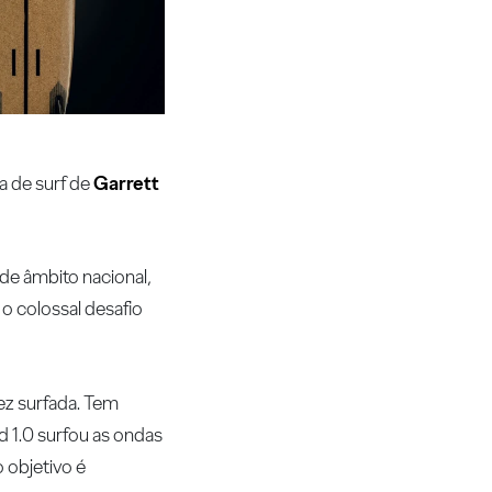
a de surf de
Garrett
 de âmbito nacional,
o colossal desafio
ez surfada. Tem
d 1.0 surfou as ondas
 objetivo é