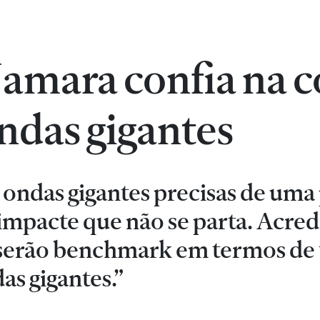
mara confia na c
ondas gigantes
 ondas gigantes precisas de um
o impacte que não se parta. Acre
f serão benchmark em termos de
as gigantes.”