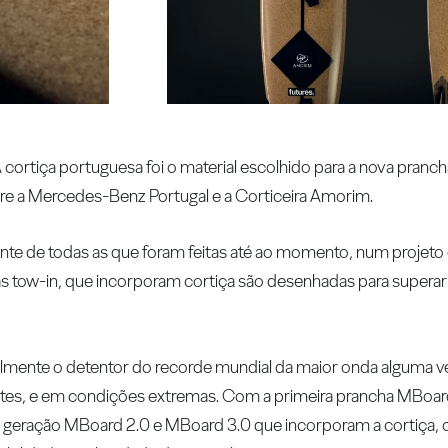
cortiça portuguesa foi o material escolhido para a nova pranch
tre a Mercedes-Benz Portugal e a Corticeira Amorim.
rente de todas as que foram feitas até ao momento, num projeto
 tow-in, que incorporam cortiça são desenhadas para superar 
almente o detentor do recorde mundial da maior onda alguma v
antes, e em condições extremas. Com a primeira prancha MBoar
 geração MBoard 2.0 e MBoard 3.0 que incorporam a cortiça, o