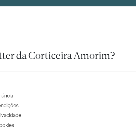
tter da Corticeira Amorim?
núncia
ondições
rivacidade
Cookies