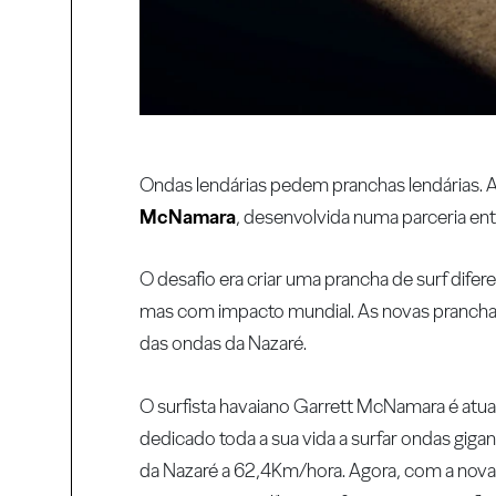
Ondas lendárias pedem pranchas lendárias. A 
McNamara
, desenvolvida numa parceria en
O desafio era criar uma prancha de surf dife
mas com impacto mundial. As novas pranchas
das ondas da Nazaré.
O surfista havaiano Garrett McNamara é atu
dedicado toda a sua vida a surfar ondas gig
da Nazaré a 62,4Km/hora. Agora, com a nova