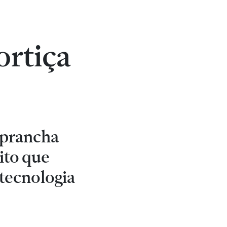
ortiça
a prancha
dito que
 tecnologia