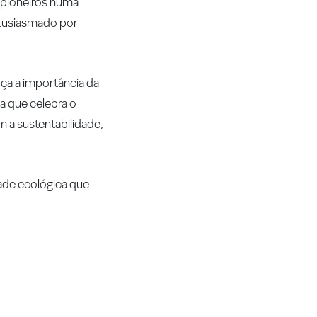
r pioneiros numa
ntusiasmado por
rça a importância da
a que celebra o
 a sustentabilidade,
dade ecológica que