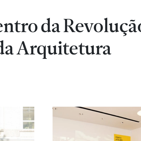
entro da Revoluçã
da Arquitetura