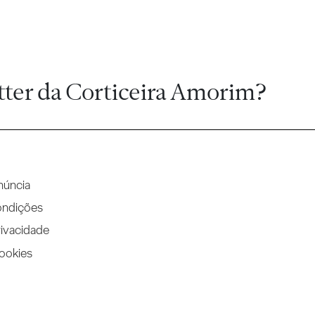
tter da Corticeira Amorim?
núncia
ondições
rivacidade
Cookies