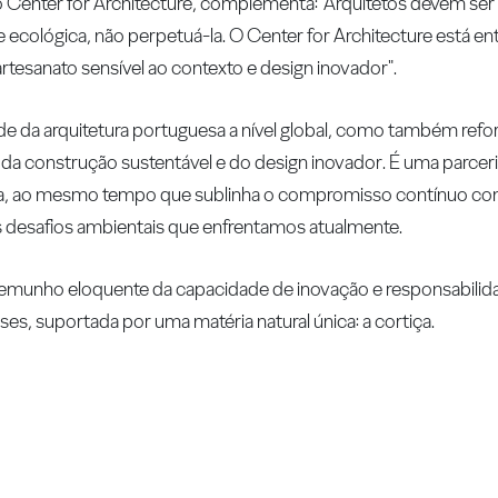
o Center for Architecture, complementa: "Arquitetos devem se
ecológica, não perpetuá-la. O Center for Architecture está e
esanato sensível ao contexto e design inovador".
dade da arquitetura portuguesa a nível global, como também refo
 da construção sustentável e do design inovador. É uma parceri
sa, ao mesmo tempo que sublinha o compromisso contínuo com
s desafios ambientais que enfrentamos atualmente.
estemunho eloquente da capacidade de inovação e responsabili
ses, suportada por uma matéria natural única: a cortiça.