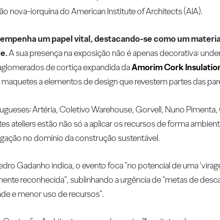
o nova-iorquina do American Institute of Architects (AIA).
sempenha um papel vital, destacando-se como um materia
e.
A sua presença na exposição não é apenas decorativa: unde
lomerados de cortiça expandida da
Amorim Cork Insulatio
 maquetes a elementos de design que revestem partes das pare
tugueses: Artéria, Coletivo Warehouse, Gorvell, Nuno Pimenta, 
tes ateliers estão não só a aplicar os recursos de forma ambie
gação no domínio da construção sustentável.
 Pedro Gadanho
indica, o evento foca "no potencial de uma 'vira
mente reconhecida", sublinhando a urgência de "metas de desc
ade e menor uso de recursos".