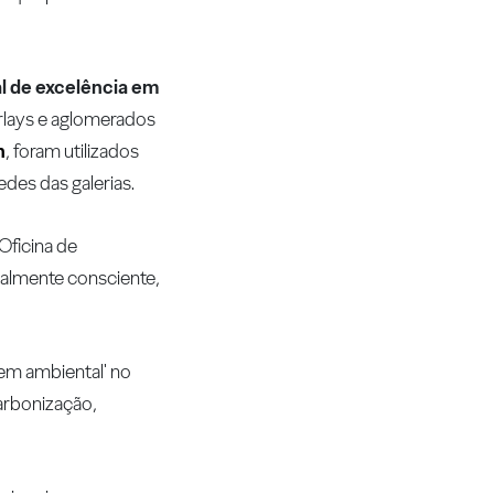
l de excelência em
rlays e aglomerados
n
, foram utilizados
des das galerias.
Oficina de
ntalmente consciente,
gem ambiental' no
arbonização,