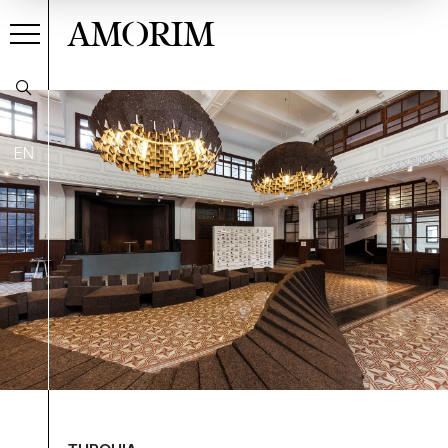
AMORIM
EN