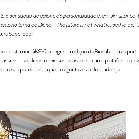
e a sensação de calor e de personalidade e, em simultâneo,
e no tema da Bienal - The future is not what it used to be."
G
tura Superpool.
a de Istambul (iKSV), a segunda edição da Bienal abriu as porta
, assume-se, durante seis semanas, como uma plataforma privi
al e o seu potencial enquanto agente ativo de mudança.