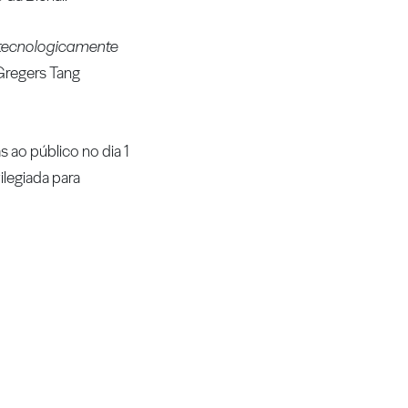
 tecnologicamente
regers Tang
s ao público no dia 1
legiada para