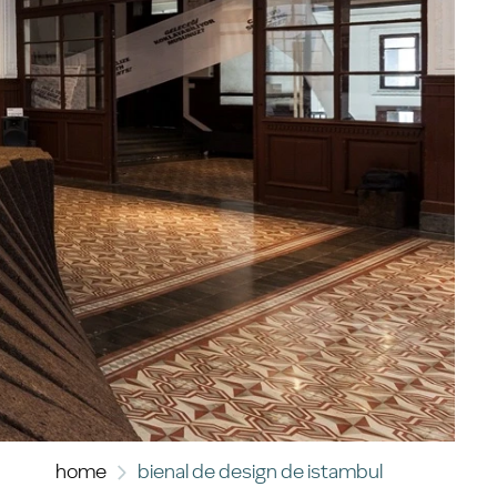
home
bienal de design de istambul