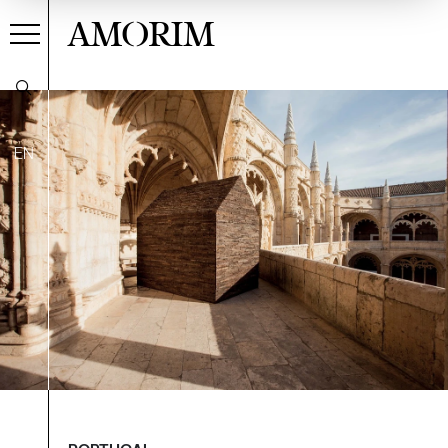
AMORIM
EN