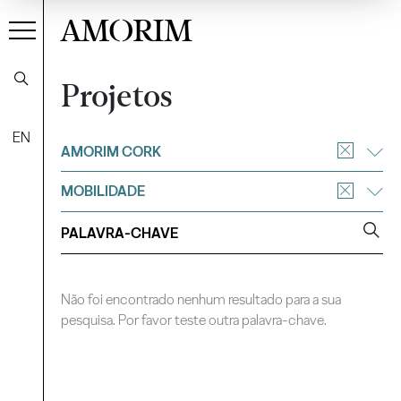
AMORIM
Projetos
EN
Filtrar
AMORIM CORK
MOBILIDADE
Não foi encontrado nenhum resultado para a sua
pesquisa. Por favor teste outra palavra-chave.