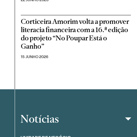
Corticeira Amorim volta a promover
literacia financeira com a 16.ª edição
do projeto “No Poupar Está o
Ganho”
15 JUNHO 2026
Notícias
Filtrar