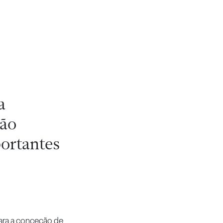
a
ção
portantes
para a conceção de