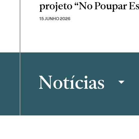
projeto “No Poupar E
15 JUNHO 2026
Notícias
Filtrar