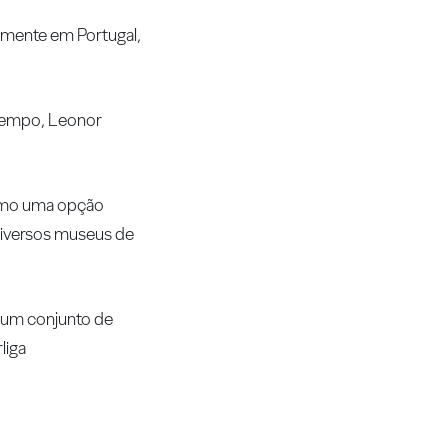
almente em Portugal,
 tempo, Leonor
como uma opção
 diversos museus de
 um conjunto de
liga