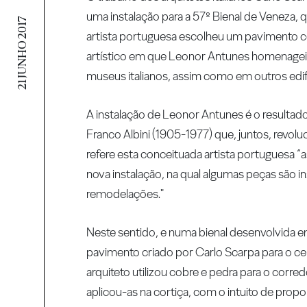
uma instalação para a 57º Bienal de Veneza, q
21 JUNHO 2017
artista portuguesa escolheu um pavimento c
artístico em que Leonor Antunes homenageia
museus italianos, assim como em outros edifíc
A instalação de Leonor Antunes é o resultado
Franco Albini (1905-1977) que, juntos, revo
refere esta conceituada artista portuguesa “
nova instalação, na qual algumas peças são 
remodelações."
Neste sentido, e numa bienal desenvolvida e
pavimento criado por Carlo Scarpa para o cemi
arquiteto utilizou cobre e pedra para o corred
aplicou-as na cortiça, com o intuito de prop