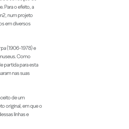
 Para o efeito, a
 m2, num projeto
tos em diversos
arpa (1906-1978) e
os museus. Como
e partida para esta
usaram nas suas
nceito de um
to original, em que o
dessas linhas e