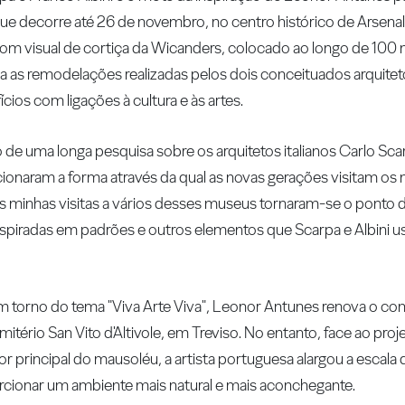
ue decorre até 26 de novembro, no centro histórico de Arsenale.
om visual de cortiça da Wicanders, colocado ao longo de 100
 as remodelações realizadas pelos dois conceituados arquite
ios com ligações à cultura e às artes.
 de uma longa pesquisa sobre os arquitetos italianos Carlo Sc
lucionaram a forma através da qual as novas gerações visitam 
as minhas visitas a vários desses museus tornaram-se o ponto d
inspiradas em padrões e outros elementos que Scarpa e Albini 
m torno do tema "Viva Arte Viva", Leonor Antunes renova o co
tério San Vito d'Altivole, em Treviso. No entanto, face ao proje
or principal do mausoléu, a artista portuguesa alargou a escala 
orcionar um ambiente mais natural e mais aconchegante.