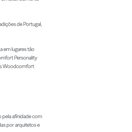
adições de Portugal,
a em lugares tão
fort Personality
ders Woodcomfort
 pela afinidade com
as por arquitetos e