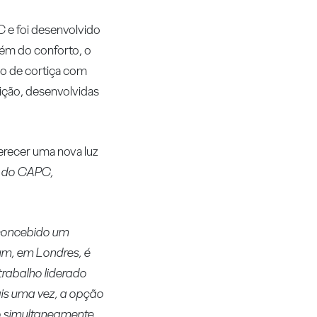
 e foi desenvolvido
lém do conforto, o
ão de cortiça com
ição, desenvolvidas
ferecer uma nova luz
o do CAPC,
concebido um
um, em Londres, é
rabalho liderado
ais uma vez, a opção
do simultaneamente