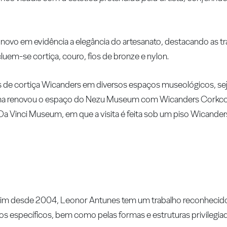
ovo em evidência a elegância do artesanato, destacando as tr
ncluem-se cortiça, couro, fios de bronze e nylon.
s de cortiça Wicanders em diversos espaços museológicos, sej
ma renovou o espaço do Nezu Museum com Wicanders Corkcom
do Da Vinci Museum, em que a visita é feita sob um piso Wican
rlim desde 2004, Leonor Antunes tem um trabalho reconhecido
específicos, bem como pelas formas e estruturas privilegiad