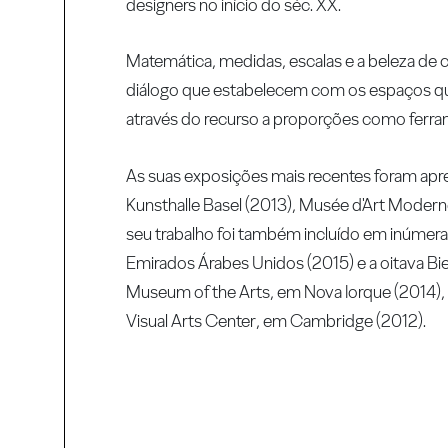
designers no início do séc. XX.
Matemática, medidas, escalas e a beleza de 
diálogo que estabelecem com os espaços que
através do recurso a proporções como ferram
As suas exposições mais recentes foram ap
Kunsthalle Basel (2013), Musée d'Art Moderne
seu trabalho foi também incluído em inúmeras 
Emirados Árabes Unidos (2015) e a oitava B
Museum of the Arts, em Nova Iorque (2014), 
Visual Arts Center, em Cambridge (2012).