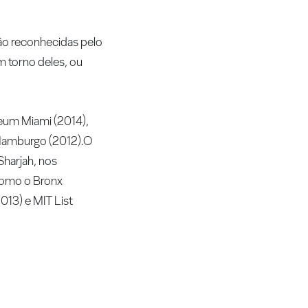
são reconhecidas pelo
 torno deles, ou
eum Miami (2014),
, Hamburgo (2012).O
Sharjah, nos
 como o Bronx
013) e MIT List