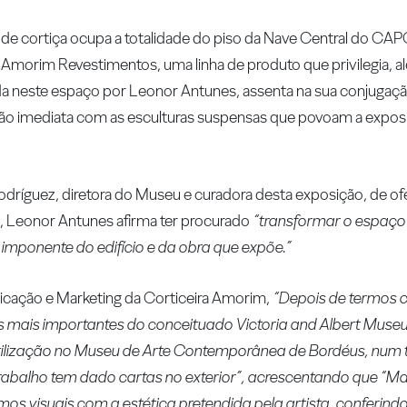
 cortiça ocupa a totalidade do piso da Nave Central do CAPC
Amorim Revestimentos, uma linha de produto que privilegia, a
uzida neste espaço por Leonor Antunes, assenta na sua conjugaç
ção imediata com as esculturas suspensas que povoam a expos
Rodríguez, diretora do Museu e curadora desta exposição, de o
es, Leonor Antunes afirma ter procurado
“transformar o espaç
mponente do edifício e da obra que expõe.”
icação e Marketing da Corticeira Amorim,
“Depois de termos 
s mais importantes do conceituado Victoria and Albert Muse
ilização no Museu de Arte Contemporânea de Bordéus, num t
 trabalho tem dado cartas no exterior”, acrescentando que “M
mos visuais com a estética pretendida pela artista, conferin