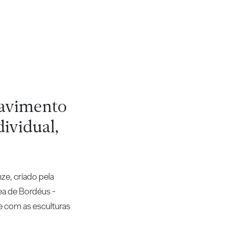
pavimento
ividual,
ze, criado pela
ea de Bordéus -
 com as esculturas