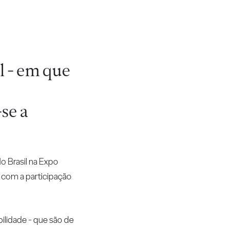
l - em que
se a
o Brasil na Expo
a com a participação
ilidade - que são de