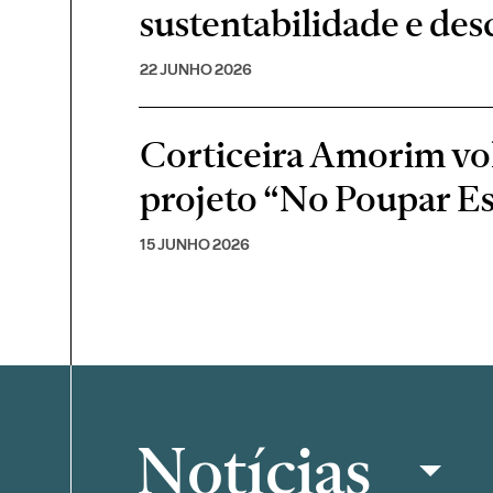
sustentabilidade e de
22 JUNHO 2026
Corticeira Amorim volt
projeto “No Poupar E
15 JUNHO 2026
Notícias
Filtrar