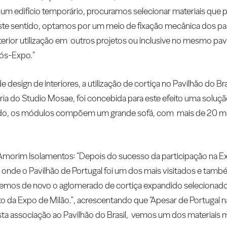
e um edifício temporário, procuramos selecionar materiais que
ste sentido, optamos por um meio de fixação mecânica dos pai
erior utilização em outros projetos ou inclusive no mesmo pavi
pós-Expo."
 design de interiores, a utilização de cortiça no Pavilhão do 
oria do Studio Mosae, foi concebida para este efeito uma soluç
lado, os módulos compõem um grande sofá, com mais de 20 m
da Amorim Isolamentos: "Depois do sucesso da participação na
onde o Pavilhão de Portugal foi um dos mais visitados e tamb
vemos de novo o aglomerado de cortiça expandido seleciona
to da Expo de Milão.", acrescentando que "Apesar de Portugal 
sta associação ao Pavilhão do Brasil, vemos um dos materiais 