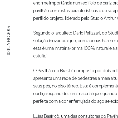
enorme importância num edifício de cariz pr
pavilhão com estas características e de se
perfil do projeto, liderado pelo Studio Arthu
03 JUNHO 2015
Segundo o arquiteto Dario Pellizzari, do St
solução inovadora que, com apenas 80 mm de
esta é uma matéria-prima 100% natural e a s
estufa."
O Pavilhão do Brasil é composto por dois edifí
apresenta uma rede de pedestres a meia altur
seus pés, no piso térreo. Esta é complement
cortiça expandido, um material que, quando s
perfeita com a cor enferrujada do aço seleci
Luisa Basiricò, uma das consultoras do Pavilh