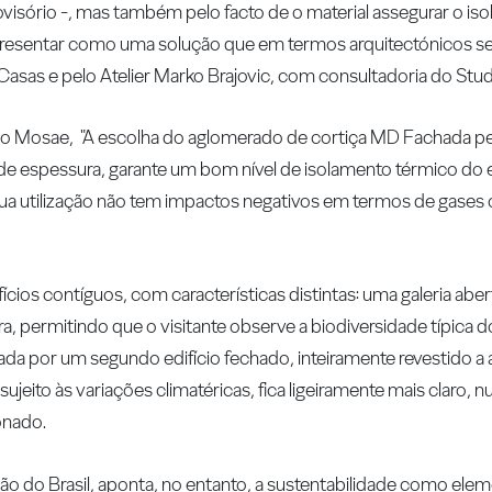
ovisório -, mas também pelo facto de o material assegurar o i
 apresentar como uma solução que em termos arquitectónicos s
r Casas e pelo Atelier Marko Brajovic, com consultadoria do St
udio Mosae, "A escolha do aglomerado de cortiça MD Fachada p
 espessura, garante um bom nível de isolamento térmico do e
ua utilização não tem impactos negativos em termos de gases 
cios contíguos, com características distintas: uma galeria abert
a, permitindo que o visitante observe a biodiversidade típica d
ada por um segundo edifício fechado, inteiramente revestido 
ujeito às variações climatéricas, fica ligeiramente mais claro
onado.
ão do Brasil, aponta, no entanto, a sustentabilidade como elem