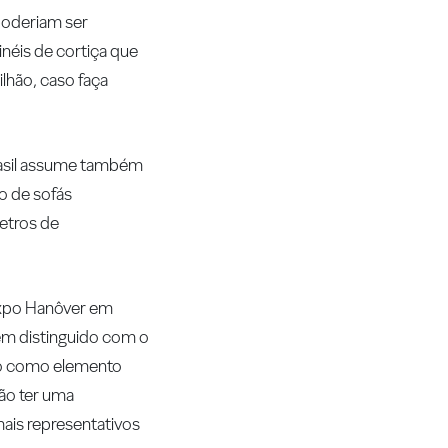
 poderiam ser
néis de cortiça que
lhão, caso faça
Brasil assume também
ão de sofás
etros de
 Expo Hanôver em
ém distinguido com o
do como elemento
não ter uma
mais representativos