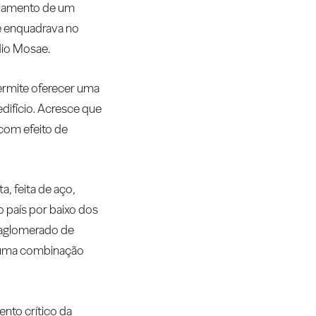
solamento de um
e enquadrava no
udio Mosae.
ermite oferecer uma
difício. Acresce que
com efeito de
a, feita de aço,
o país por baixo dos
a aglomerado de
, numa combinação
ento crítico da