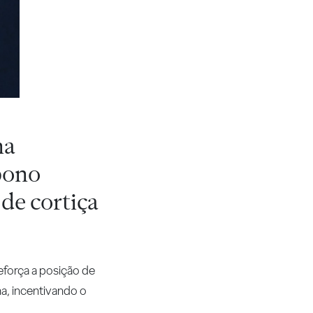
na
rbono
de cortiça
eforça a posição de
a, incentivando o