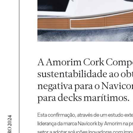
A Amorim Cork Compos
sustentabilidade ao ob
negativa para o Navico
para decks marítimos.
Esta confirmação, através de um estudo ex
liderança da marca Navicork by Amorim na pr
setor a adotar soluções inovadoras com impa