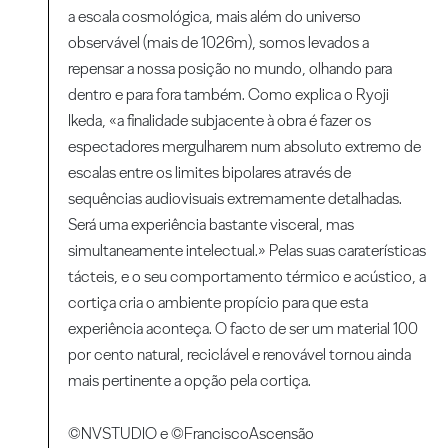
a escala cosmológica, mais além do universo
observável (mais de 1026m), somos levados a
repensar a nossa posição no mundo, olhando para
dentro e para fora também. Como explica o Ryoji
Ikeda, «a finalidade subjacente à obra é fazer os
espectadores mergulharem num absoluto extremo de
escalas entre os limites bipolares através de
sequências audiovisuais extremamente detalhadas.
Será uma experiência bastante visceral, mas
simultaneamente intelectual.» Pelas suas caraterísticas
tácteis, e o seu comportamento térmico e acústico, a
cortiça cria o ambiente propício para que esta
experiência aconteça. O facto de ser um material 100
por cento natural, reciclável e renovável tornou ainda
mais pertinente a opção pela cortiça.
©NVSTUDIO e ©FranciscoAscensão