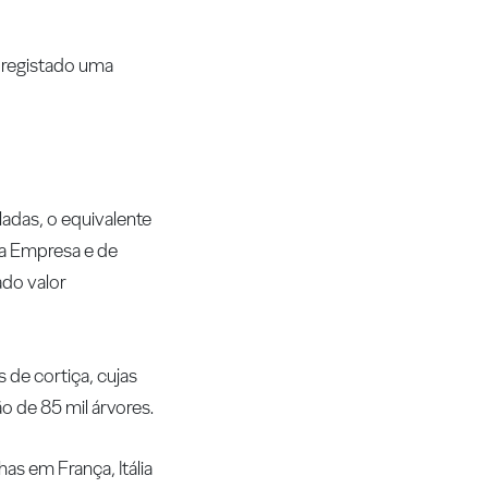
 registado uma
ladas, o equivalente
la Empresa e de
ado valor
 de cortiça, cujas
o de 85 mil árvores.
s em França, Itália