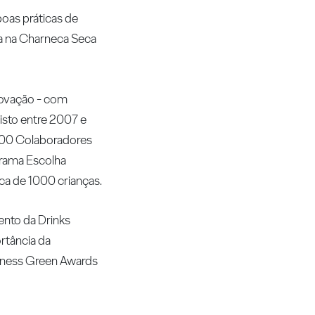
boas práticas de
da na Charneca Seca
novação - com
isto entre 2007 e
 300 Colaboradores
grama Escolha
ca de 1000 crianças.
ento da Drinks
ortância da
iness Green Awards