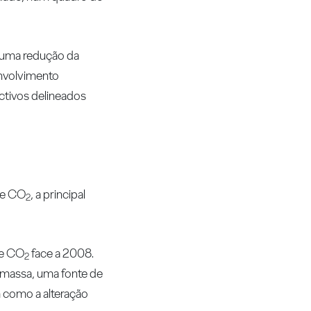
 numa redução da
nvolvimento
ctivos delineados
de CO
, a principal
2
de CO
face a 2008.
2
omassa, uma fonte de
m como a alteração