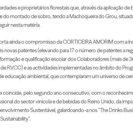
erdades e proprietários florestais que, através da aplicação de 
ade do montado de sobro, tendo a Machoqueira do Grou, situa
guir nesta matéria.
reporta ainda o compromisso da CORTICEIRA AMORIM com a I
s novas patentes (elevando para 17 o número de patentes a reg
 formação e qualificação escolar dos Colaboradores (mais de
o de RVCC) e as actividades implementadas no âmbito do Pro
s de educação ambiental, que contemplaram um universo de cer
ade coincide, pelo segundo ano consecutivo, com o reconhecim
ssional do sector vinícola e de bebidas do Reino Unido, da imp
volvimento Sustentável, galardoando-a nos "The Drinks Bus
ustainability".