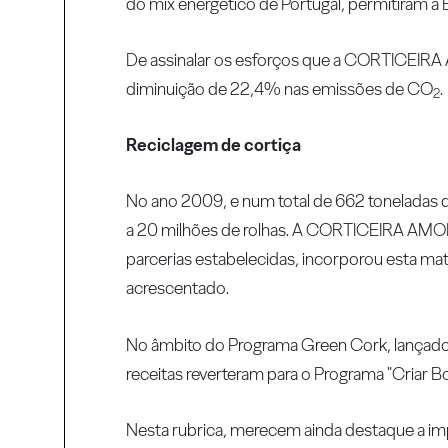
do mix energético de Portugal, permitiram à E
De assinalar os esforços que a CORTICEIRA A
diminuição de 22,4% nas emissões de CO
.
2
Reciclagem de cortiça
No ano 2009, e num total de 662 toneladas de
a 20 milhões de rolhas. A CORTICEIRA AMORI
parcerias estabelecidas, incorporou esta ma
acrescentado.
No âmbito do Programa Green Cork, lançado e
receitas reverteram para o Programa "Criar B
Nesta rubrica, merecem ainda destaque a imp