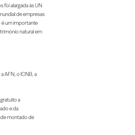
 foi alargada às UN
mundial de empresas
 - é um importante
trimónio natural em
 a AFN, o ICNB, a
ratuito a
tado e da
s de montado de