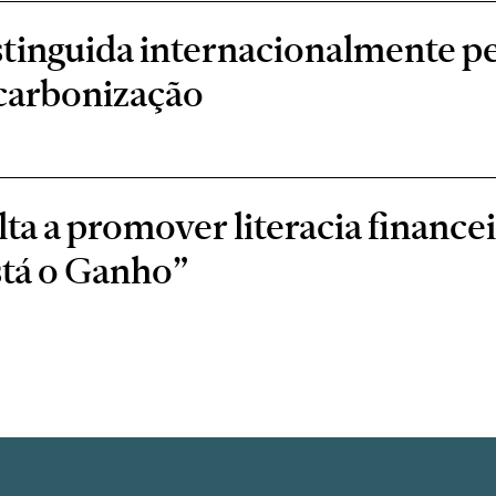
stinguida internacionalmente 
scarbonização
a a promover literacia financei
stá o Ganho”