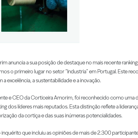
im anuncia a sua posição de destaque no mais recente rankin
s o primeiro lugar no setor “Industria” em Portugal. Este re
 excelência, a sustentabilidade e a inovação.
ente e CEO da Corticeira Amorim, foi reconhecido como uma d
g dos líderes mais reputados. Esta distinção reflete a liderança
rização da cortiça e das suas inúmeras potencialidades.
inquérito que incluiu as opiniões de mais de 2.300 participante