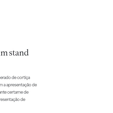
um stand
erado de cortiça
om a apresentação de
ante certame de
presentação de