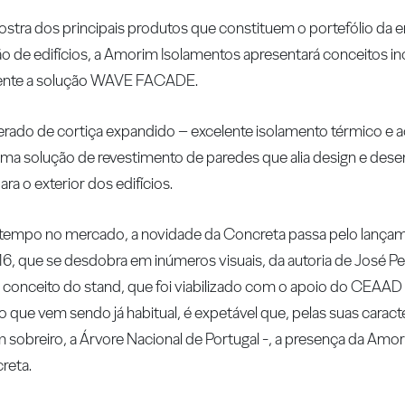
ostra dos principais produtos que constituem o portefólio da
ção de edifícios, a Amorim Isolamentos apresentará conceitos 
ente a solução WAVE FACADE.
erado de cortiça expandido – excelente isolamento térmico e a
ma solução de revestimento de paredes que alia design e des
a o exterior dos edifícios.
um tempo no mercado, a novidade da Concreta passa pelo lanç
que se desdobra em inúmeros visuais, da autoria de José P
conceito do stand, que foi viabilizado com o apoio do CEAAD
ue vem sendo já habitual, é expetável que, pelas suas caracter
 sobreiro, a Árvore Nacional de Portugal -, a presença da Amo
reta.