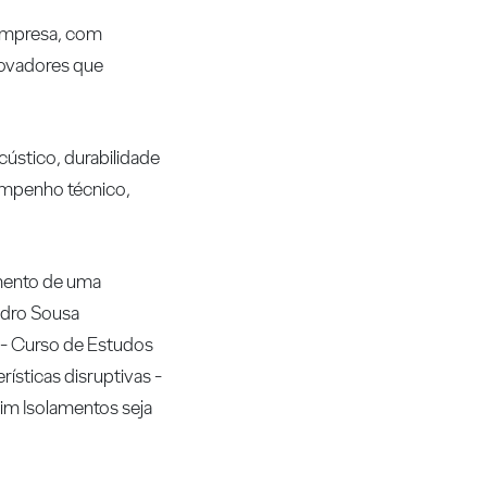
 empresa, com
inovadores que
cústico, durabilidade
empenho técnico,
amento de uma
edro Sousa
 - Curso de Estudos
ísticas disruptivas -
rim Isolamentos seja