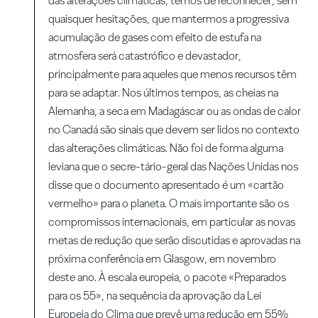
das alterações climáticas, temos de reconhecer, sem
quaisquer hesitações, que mantermos a progressiva
acumulação de gases com efeito de estufa na
atmosfera será catastrófico e devastador,
principalmente para aqueles que menos recursos têm
para se adaptar. Nos últimos tempos, as cheias na
Alemanha, a seca em Madagáscar ou as ondas de calor
no Canadá são sinais que devem ser lidos no contexto
das alterações climáticas. Não foi de forma alguma
leviana que o secre-tário-geral das Nações Unidas nos
disse que o documento apresentado é um «cartão
vermelho» para o planeta. O mais importante são os
compromissos internacionais, em particular as novas
metas de redução que serão discutidas e aprovadas na
próxima conferência em Glasgow, em novembro
deste ano. À escala europeia, o pacote «Preparados
para os 55», na sequência da aprovação da Lei
Europeia do Clima que prevê uma redução em 55%