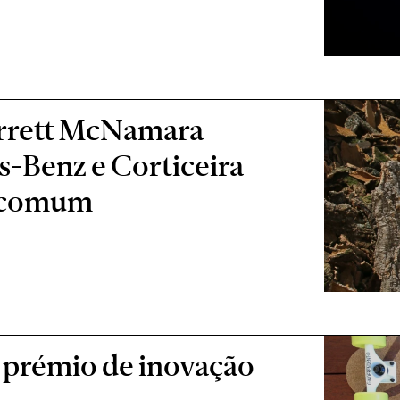
arrett McNamara
s-Benz e Corticeira
 comum
e prémio de inovação