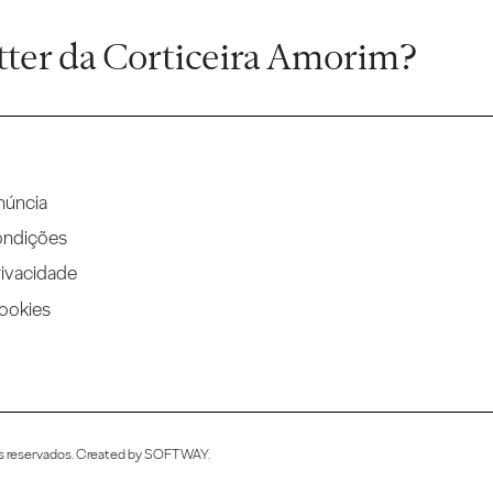
tter da Corticeira Amorim?
núncia
ondições
rivacidade
Cookies
s reservados. Created by
SOFTWAY
.