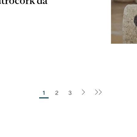
utrocork da
1
2
3