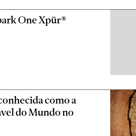
park One Xpür®
conhecida como a
ável do Mundo no