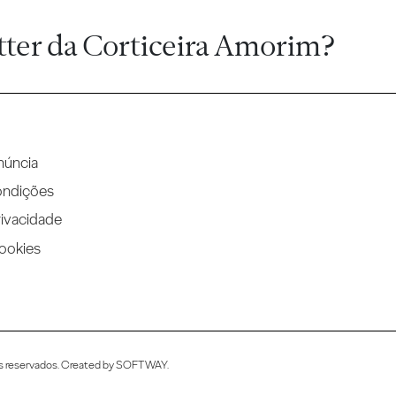
tter da Corticeira Amorim?
núncia
ondições
rivacidade
Cookies
s reservados. Created by
SOFTWAY
.