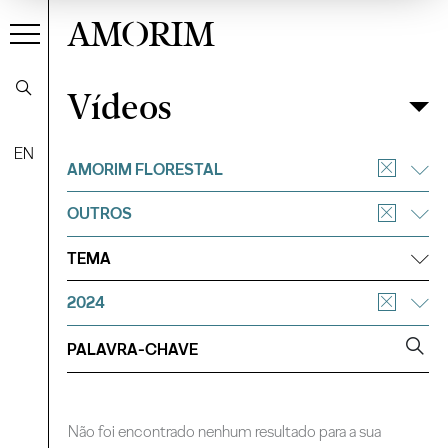
AMORIM
Vídeos
Vídeos
Filtrar
EN
AMORIM FLORESTAL
OUTROS
TEMA
2024
Não foi encontrado nenhum resultado para a sua