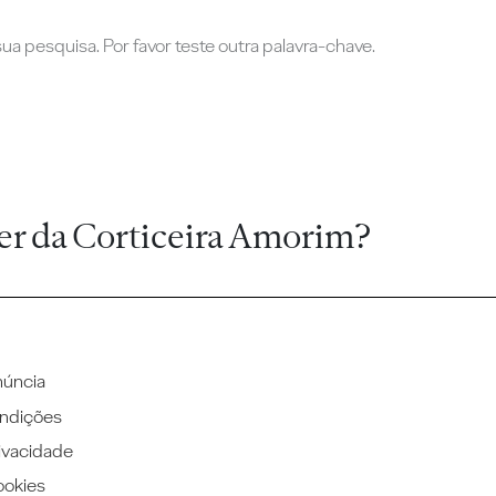
a pesquisa. Por favor teste outra palavra-chave.
er da Corticeira Amorim?
núncia
ndições
rivacidade
ookies