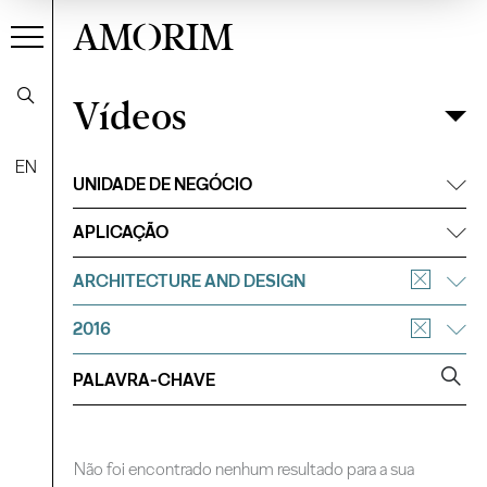
AMORIM
Vídeos
Vídeos
Filtrar
EN
UNIDADE DE NEGÓCIO
APLICAÇÃO
ARCHITECTURE AND DESIGN
2016
Não foi encontrado nenhum resultado para a sua