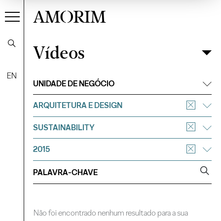
AMORIM
Vídeos
Vídeos
Filtrar
EN
UNIDADE DE NEGÓCIO
ARQUITETURA E DESIGN
SUSTAINABILITY
2015
Não foi encontrado nenhum resultado para a sua