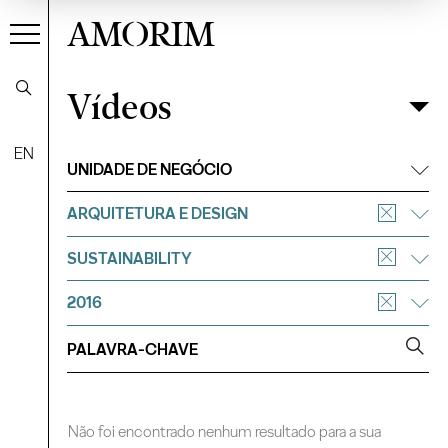
AMORIM
Vídeos
Vídeos
Filtrar
EN
UNIDADE DE NEGÓCIO
ARQUITETURA E DESIGN
SUSTAINABILITY
2016
Não foi encontrado nenhum resultado para a sua