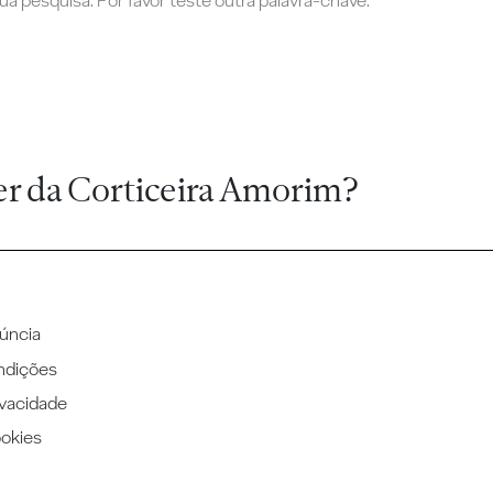
a pesquisa. Por favor teste outra palavra-chave.
er da Corticeira Amorim?
úncia
ndições
ivacidade
ookies