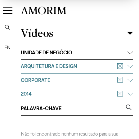
AMORIM
Vídeos
Vídeos
Filtrar
EN
UNIDADE DE NEGÓCIO
ARQUITETURA E DESIGN
CORPORATE
2014
Não foi encontrado nenhum resultado para a sua