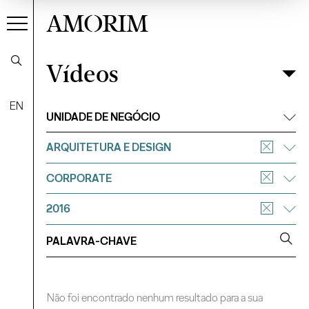
AMORIM
Vídeos
Vídeos
Filtrar
EN
UNIDADE DE NEGÓCIO
ARQUITETURA E DESIGN
CORPORATE
2016
Não foi encontrado nenhum resultado para a sua