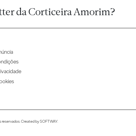
tter da Corticeira Amorim?
núncia
ondições
rivacidade
Cookies
s reservados. Created by
SOFTWAY
.