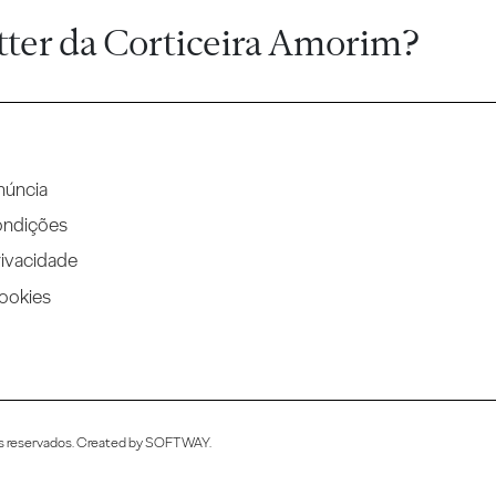
tter da Corticeira Amorim?
núncia
ondições
rivacidade
Cookies
s reservados. Created by
SOFTWAY
.