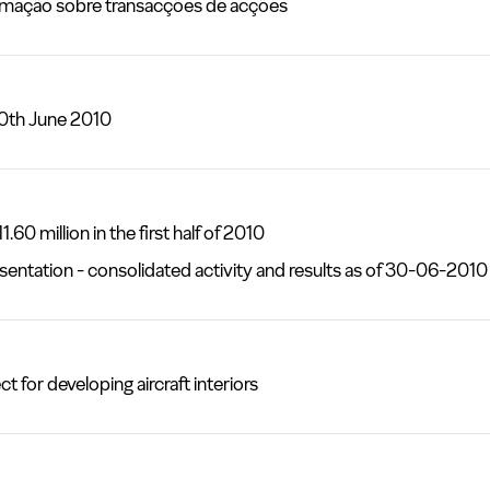
ação sobre transacções de acções
30th June 2010
 million in the first half of 2010
tation - consolidated activity and results as of 30-06-2010
or developing aircraft interiors