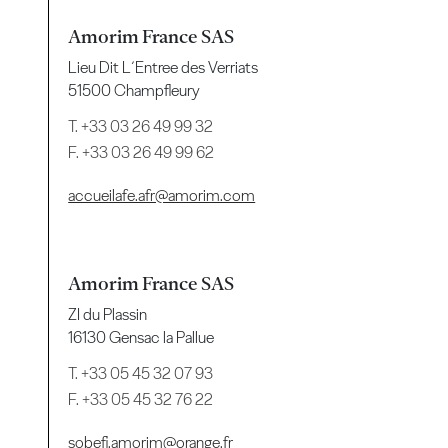
Amorim France SAS
Lieu Dit L´Entree des Verriats
51500 Champfleury
T.
+33 03 26 49 99 32
F. +33 03 26 49 99 62
accueilafe.afr@amorim.com
Amorim France SAS
ZI du Plassin
16130 Gensac la Pallue
T.
+33 05 45 32 07 93
F. +33 05 45 32 76 22
sobefi.amorim@orange.fr