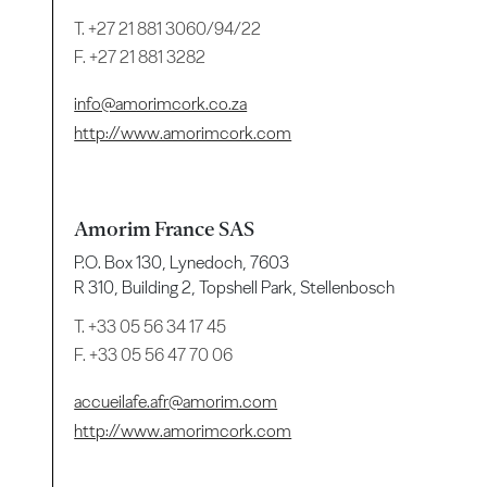
T.
+27 21 881 3060/94/22
F. +27 21 881 3282
info@amorimcork.co.za
http://www.amorimcork.com
Amorim France SAS
P.O. Box 130, Lynedoch, 7603
R 310, Building 2, Topshell Park, Stellenbosch
T.
+33 05 56 34 17 45
F. +33 05 56 47 70 06
accueilafe.afr@amorim.com
http://www.amorimcork.com