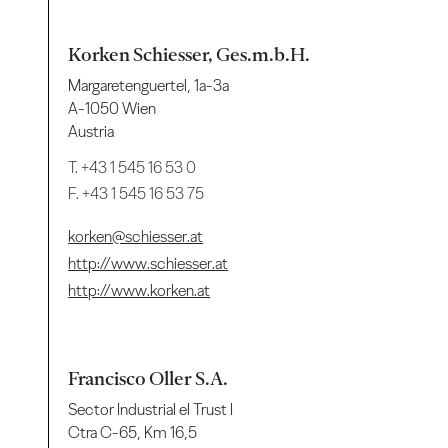
Korken Schiesser, Ges.m.b.H.
Margaretenguertel, 1a-3a
A-1050 Wien
Austria
T.
+43 1 545 16 53 0
F. +43 1 545 16 53 75
korken@schiesser.at
http://www.schiesser.at
http://www.korken.at
Francisco Oller S.A.
Sector Industrial el Trust I
Ctra C-65, Km 16,5