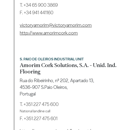
T.
+34 65 900 3869
F. +34 941 441160
victoryamorim@victoryamorim.com
http://www.amorimcork.com
S. PAIO DE OLEIROS INDUSTRIAL UNIT
Amorim Cork Solutions, S.A. - Unid. Ind.
Flooring
Rua do Ribeirinho, nº 202, Apartado 13,
4536-907 S.Paio Oleiros,
Portugal
T.
+351 227 475 600
National landline call
F. +351 227 475 601