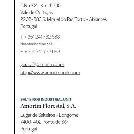
E.N. nº 2 - Km 412,15
Vale de Cortiças
2205-583 S. Miguel do Rio Torto - Abrantes
Portugal
T.
+ 351 241 732 688
National landline call
F. + 351 241 732 688
geral.afl@amorim.com
http://www.amorimcork.com
SALTEIROS INDUSTRIAL UNIT
Amorim Florestal, S.A.
Lugar de Salteiros - Longomel
7400-402 Ponte de Sôr
Portugal