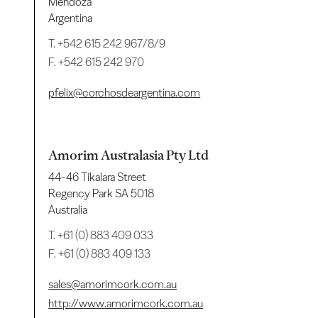
Mendoza
Argentina
T.
+542 615 242 967/8/9
F. +542 615 242 970
pfelix@corchosdeargentina.com
Amorim Australasia Pty Ltd
44-46 Tikalara Street
Regency Park SA 5018
Australia
T.
+61 (0) 883 409 033
F. +61 (0) 883 409 133
sales@amorimcork.com.au
http://www.amorimcork.com.au