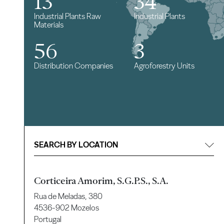
13
34
Industrial Plants Raw
Industrial Plants
Materials
56
3
Distribution Companies
Agroforestry Units
SEARCH BY LOCATION
Corticeira Amorim, S.G.P.S., S.A.
Rua de Meladas, 380
4536-902 Mozelos
Portugal