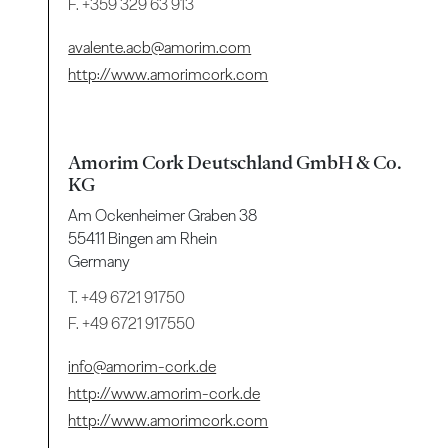
F. +359 329 63 913
avalente.acb@amorim.com
http://www.amorimcork.com
Amorim Cork Deutschland GmbH & Co.
KG
Am Ockenheimer Graben 38
55411 Bingen am Rhein
Germany
T.
+49 6721 91750
F. +49 6721 917550
info@amorim-cork.de
http://www.amorim-cork.de
http://www.amorimcork.com