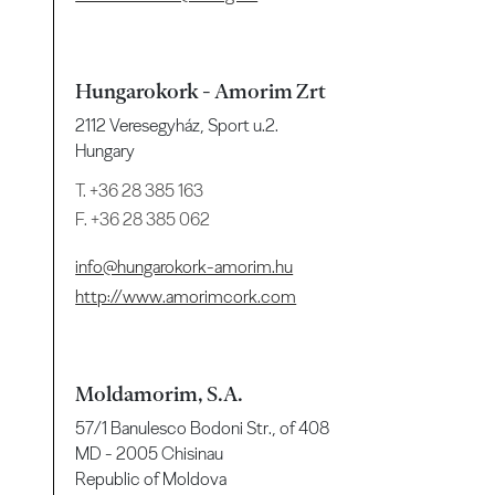
Hungarokork - Amorim Zrt
2112 Veresegyház, Sport u.2.
Hungary
T.
+36 28 385 163
F. +36 28 385 062
info@hungarokork-amorim.hu
http://www.amorimcork.com
Moldamorim, S.A.
57/1 Banulesco Bodoni Str., of 408
MD - 2005 Chisinau
Republic of Moldova