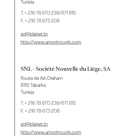
Tunisia
T.
+ 216 78 670 239/671 815
F. + 216 78 673 208
snl@planet.tn
http://www.amorimcork.com
SNL - Société Nouvelle du Liège, SA
Route de Aïn Draham
8110 Tabarka
Tunisia
T.
+ 216 78 670 239/671 815
F. + 216 78 673 208
snl@planet.tn
http://www.amorimcork.com