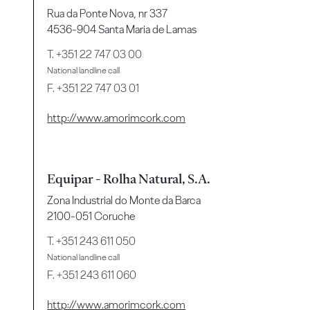
Rua da Ponte Nova, nr 337
4536-904 Santa Maria de Lamas
T.
+351 22 747 03 00
National landline call
F. +351 22 747 03 01
http://www.amorimcork.com
Equipar - Rolha Natural, S.A.
Zona Industrial do Monte da Barca
2100-051 Coruche
T.
+351 243 611 050
National landline call
F. +351 243 611 060
http://www.amorimcork.com