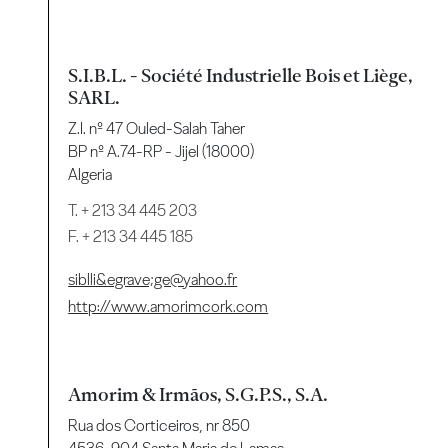
S.I.B.L. - Société Industrielle Bois et Liège,
SARL.
Z.I. nº 47 Ouled-Salah Taher
BP nº A.74-RP - Jijel (18000)
Algeria
T.
+ 213 34 445 203
F. + 213 34 445 185
siblli&egrave;ge@yahoo.fr
http://www.amorimcork.com
Amorim & Irmãos, S.G.P.S., S.A.
Rua dos Corticeiros, nr 850