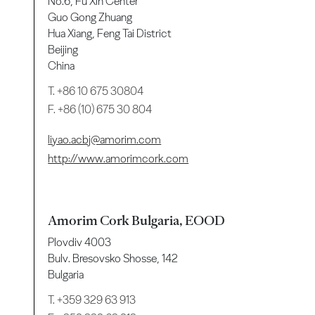
No.6, Fu Xin Center
Guo Gong Zhuang
Hua Xiang, Feng Tai District
Beijing
China
T.
+86 10 675 30804
F. +86 (10) 675 30 804
liyao.acbj@amorim.com
http://www.amorimcork.com
Amorim Cork Bulgaria, EOOD
Plovdiv 4003
Bulv. Bresovsko Shosse, 142
Bulgaria
T.
+359 329 63 913