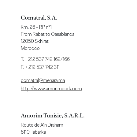
Comatral, S.A.
Km. 26 - RP nº1
From Rabat to Casablanca
12050 Skhirat
Morocco
T.
+ 212 537 742 162/166
F. + 212 537 742 311
comatral@menara.ma
http://www.amorimcork.com
Amorim Tunisie, S.A.R.L.
Route de Aïn Draham
8110 Tabarka