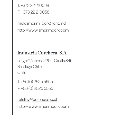
T.
+373 22 210098
F. +373 22 210058
moldamorim_cork@dnt.md
http://www.amorimcork.com
Industria Corchera, S.A.
Jorge Cáceres, 220 - Casilla 845
Santiago Chile
Chile
T.
+56 (0) 2525 5655
F. +56 (0) 2525 5555
fefellay@corchera.co.cl
http://www.amorimcork.com