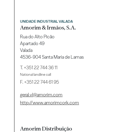
UNIDADE INDUSTRIAL VALADA
Amorim & Irmãos, S.A.
Rua do Alto Picão
Apartado 49
Valada
4536-904 Santa Maria de Lamas
T.
+351 22 744 36 11
National landline call
F. +351 22 744 61 95
geral.vl@amorim.com
http://www.amorimcork.com
Amorim Distribuição