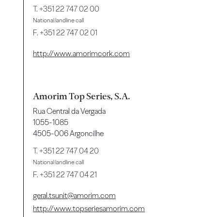
T.
+351 22 747 02 00
National landline call
F. +351 22 747 02 01
http://www.amorimcork.com
Amorim Top Series, S.A.
Rua Central da Vergada
1055-1085
4505-006 Argoncilhe
T.
+351 22 747 04 20
National landline call
F. +351 22 747 04 21
geral.tsunit@amorim.com
http://www.topseriesamorim.com