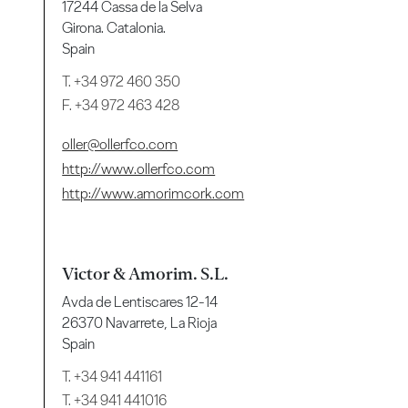
17244 Cassa de la Selva
Girona. Catalonia.
Spain
T.
+34 972 460 350
F. +34 972 463 428
oller@ollerfco.com
http://www.ollerfco.com
http://www.amorimcork.com
Victor & Amorim. S.L.
Avda de Lentiscares 12-14
26370 Navarrete, La Rioja
Spain
T.
+34 941 441161
T.
+34 941 441016