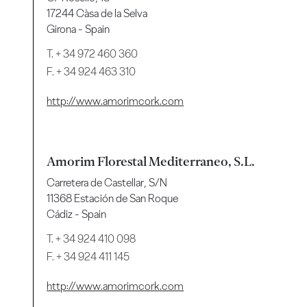
17244 Càsa de la Selva
Girona - Spain
T.
+ 34 972 460 360
F. + 34 924 463 310
http://www.amorimcork.com
Amorim Florestal Mediterraneo, S.L.
Carretera de Castellar, S/N
11368 Estación de San Roque
Cádiz - Spain
T.
+ 34 924 410 098
F. + 34 924 411 145
http://www.amorimcork.com