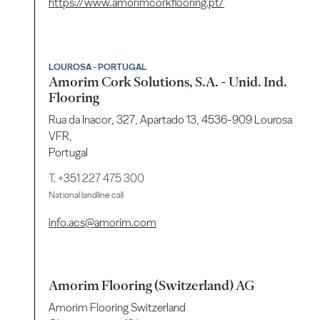
https://www.amorimcorkflooring.pt/
LOUROSA - PORTUGAL
Amorim Cork Solutions, S.A. - Unid. Ind.
Flooring
Rua da Inacor, 327, Apartado 13, 4536-909 Lourosa
VFR,
Portugal
T.
+351 227 475 300
National landline call
info.acs@amorim.com
Amorim Flooring (Switzerland) AG
Amorim Flooring Switzerland