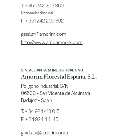
T.
+ 351 242 209 360
National landline call
F. + 351 242 209 362
geral.afl@amorim.com
http://www.amorimcork.com
S. V. ALCÁNTARA INDUSTRIAL UNIT
Amorim Florestal España, S.L.
Polígono Industrial, S/N
06500 - San Vicente de Alcántara
Badajoz - Spain
T.
+ 34 924 413 015
F. + 34 924 411 145
geral.afv@amorim.com