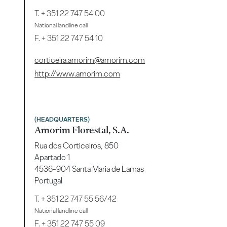
T.
+ 351 22 747 54 00
National landline call
F. + 351 22 747 54 10
corticeira.amorim@amorim.com
http://www.amorim.com
(HEADQUARTERS)
Amorim Florestal, S.A.
Rua dos Corticeiros, 850
Apartado 1
4536-904 Santa Maria de Lamas
Portugal
T.
+ 351 22 747 55 56/42
National landline call
F. + 351 22 747 55 09