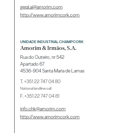
geral.ai@amorim.com
http://www.amorimcork.com
UNIDADE INDUSTRIAL CHAMPCORK
Amorim & Irmãos, S.A.
Rua do Outeiro, nr 542
Apartado 67
4536-904 Santa Maria de Lamas
T.
+351 22 747 04 80
National landline call
F. +351 22 747 04 81
info.chk@amorim.com
http://www.amorimcork.com