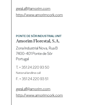
geral.afl@amorim.com
http://www.amorimcork.com
PONTE DE SÔR INDUSTRIAL UNIT
Amorim Florestal, S.A.
Zona Industrial Nova, Rua B
7400-401 Ponte de Sôr
Portugal
T.
+ 351 24 220 93 50
National landline call
F. + 351 24 220 93 51
geral.afl@amorim.com
http://www.amorimcork.com