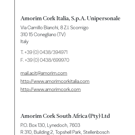
Amorim Cork Italia, S.p.A. Unipersonale
Via Camillo Bianchi, 8 Z.I. Scomigo
310 15 Conegliano (TV)
Italy
T.
+39 (0) 0438/394971
F. +39 (0) 0438/699970
mail.acit@amorim.com
http://www.amorimcorkitalia.com
http://www.amorimcork.com
Amorim Cork South Africa (Pty) Ltd
P.O. Box 130, Lynedoch, 7603
R 310, Building 2, Topshell Park, Stellenbosch