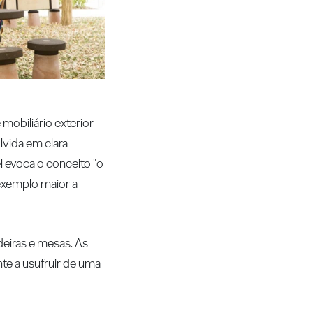
obiliário exterior
lvida em clara
el evoca o conceito "o
 exemplo maior a
eiras e mesas. As
te a usufruir de uma