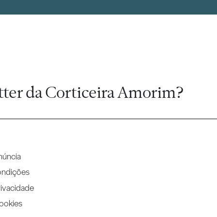
tter da Corticeira Amorim?
núncia
ondições
rivacidade
Cookies