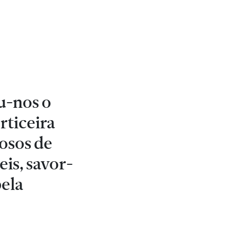
eu-nos o
rticeira
osos de
eis, savor-
pela