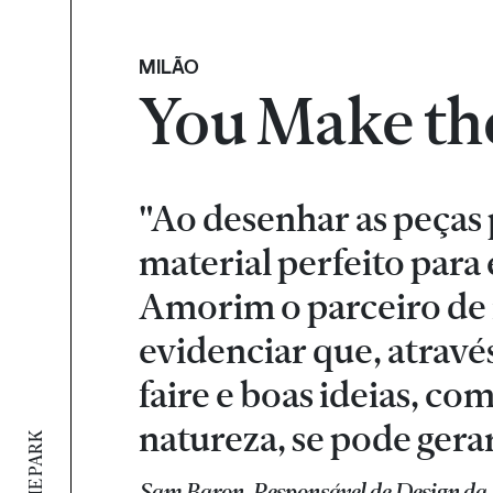
MILÃO
You Make th
"Ao desenhar as peças 
material perfeito para 
Amorim o parceiro de 
evidenciar que, através
faire e boas ideias, co
natureza, se pode gera
Sam Baron, Responsável de Design da