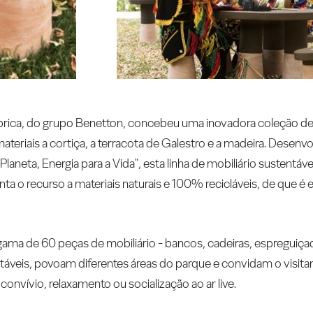
rica, do grupo Benetton, concebeu uma inovadora coleção de m
teriais a cortiça, a terracota de Galestro e a madeira. Desenvo
laneta, Energia para a Vida", esta linha de mobiliário sustentáv
enta o recurso a materiais naturais e 100% recicláveis, de que é
ma de 60 peças de mobiliário - bancos, cadeiras, espreguiçad
táveis, povoam diferentes áreas do parque e convidam o visitan
onvívio, relaxamento ou socialização ao ar live.