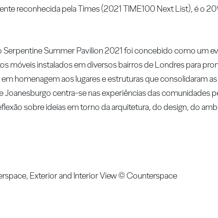
mente reconhecida pela Times (2021 TIME100 Next List), é o 2
 o Serpentine Summer Pavilion 2021 foi concebido como um ev
tos móveis instalados em diversos bairros de Londres para pr
das, em homenagem aos lugares e estruturas que consolidaram 
de Joanesburgo centra-se nas experiências das comunidades pe
reflexão sobre ideias em torno da arquitetura, do design, do amb
rspace, Exterior and Interior View © Counterspace