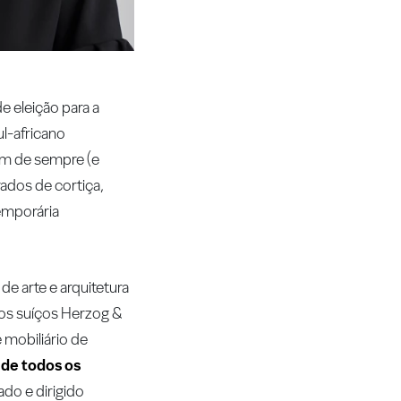
e eleição para a
ul-africano
vem de sempre (e
rados de cortiça,
emporária
e arte e arquitetura
etos suíços Herzog &
 mobiliário de
 de todos os
ado e dirigido