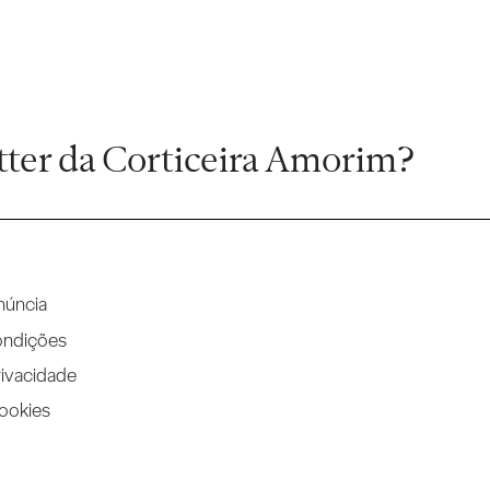
tter da Corticeira Amorim?
núncia
ondições
rivacidade
Cookies