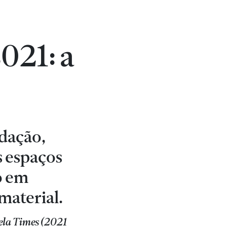
021: a
ldação,
s espaços
o em
material.
ela Times (2021