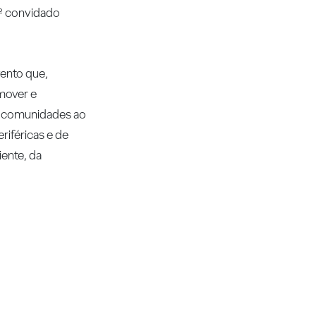
0º convidado
ento que,
omover e
as comunidades ao
riféricas e de
iente, da