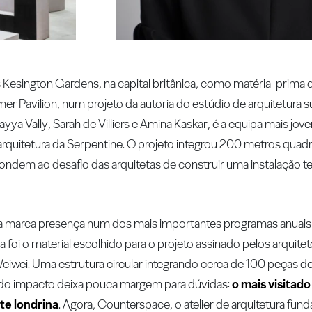
 Kesington Gardens, na capital britânica, como matéria-prima d
 Pavilion, num projeto da autoria do estúdio de arquitetura s
a Vally, Sarah de Villiers e Amina Kaskar, é a equipa mais jo
 arquitetura da Serpentine. O projeto integrou 200 metros quad
ondem ao desafio das arquitetas de construir uma instalação t
sa marca presença num dos mais importantes programas anuais d
 foi o material escolhido para o projeto assinado pelos arquit
 Weiwei. Uma estrutura circular integrando cerca de 100 peças de
o do impacto deixa pouca margem para dúvidas:
o mais visitado
rte londrina
. Agora, Counterspace, o atelier de arquitetura fund