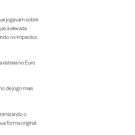
que jogavam sobre
ças à elevada
zindo os impactos
ua estreia no Euro
eno de jogo mais
inimizando o
ua forma original