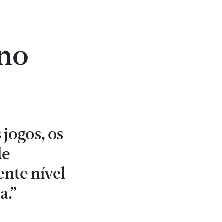
 no
 jogos, os
de
nte nível
a.”