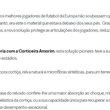
s dos melhores jogadores de futebol da Europa não soubessem 
nto, era este o material que estava debaixo dos seus pés. Gra
, a nova solução protege as articulações dos jogadores, redu
eria com a Corticeira Amorim
, esta solução pioneira teve a s
 estádios.
ra cortiça, relva natural e microfibras sintéticas, para um terr
base do relvado confere-lhe uma maior absorção ao choque, m
ástica da cortiça, ou a sua capacidade única para recuperar a s
este desempenho excecional.