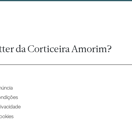
tter da Corticeira Amorim?
núncia
ondições
rivacidade
Cookies