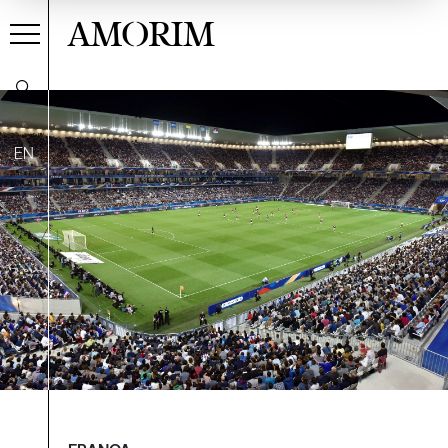
AMORIM
EN