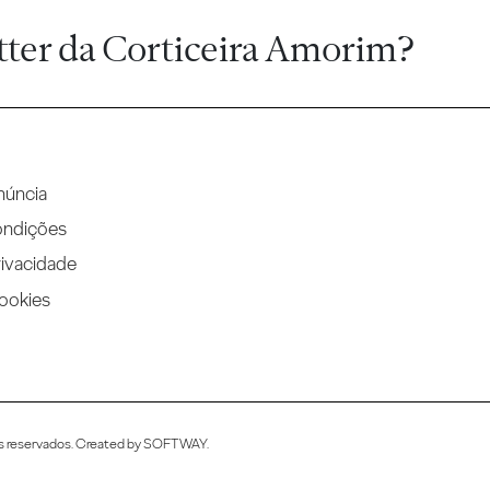
tter da Corticeira Amorim?
núncia
ondições
rivacidade
Cookies
s reservados. Created by
SOFTWAY
.