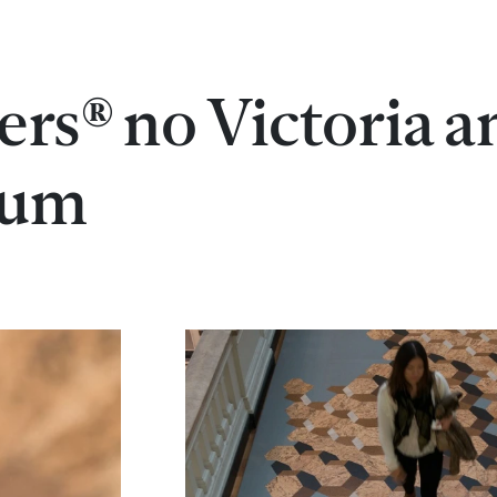
rs® no Victoria a
eum