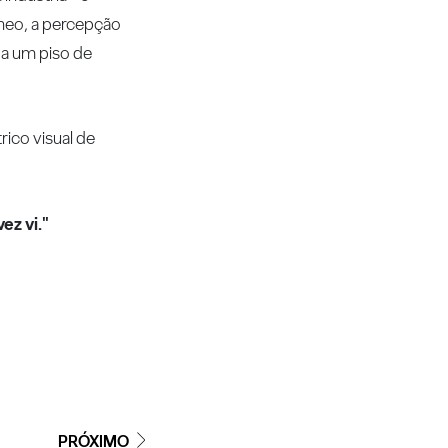
tâneo, a percepção
s a um piso de
ico visual de
ez vi."
PRÓXIMO