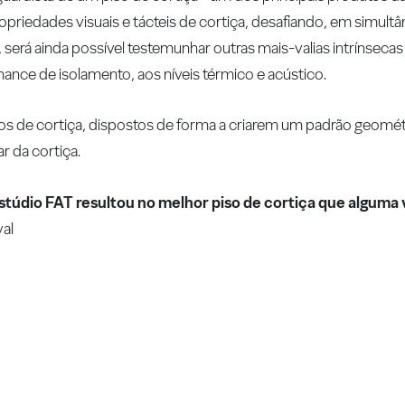
ropriedades visuais e tácteis de cortiça, desafiando, em simul
, será ainda possível testemunhar outras mais-valias intrínseca
mance de isolamento, aos níveis térmico e acústico.
s de cortiça, dispostos de forma a criarem um padrão geométr
r da cortiça.
dio FAT resultou no melhor piso de cortiça que alguma v
val