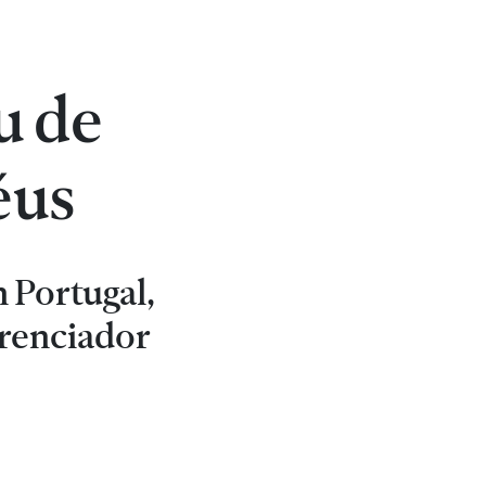
u de
éus
 Portugal,
erenciador