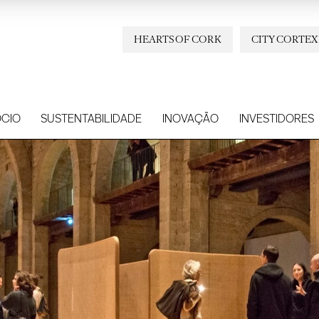
HEARTS OF CORK
CITY CORTEX
CIO
SUSTENTABILIDADE
INOVAÇÃO
INVESTIDORES