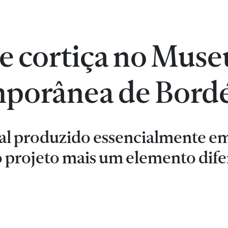
e cortiça no Muse
porânea de Bord
ial produzido essencialmente em
 projeto mais um elemento dif