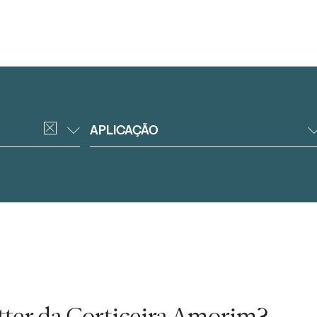
APLICAÇÃO
tter da Corticeira Amorim?