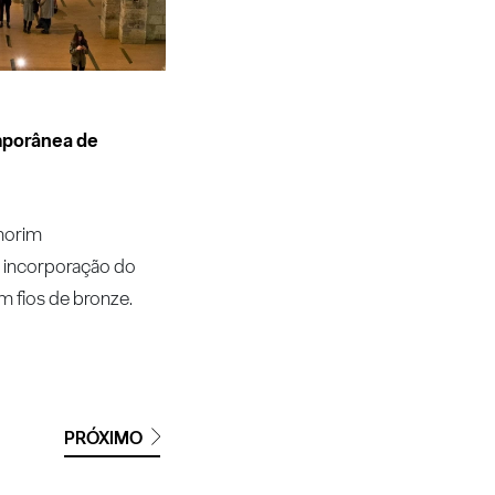
porânea de
Amorim
A incorporação do
m fios de bronze.
PRÓXIMO