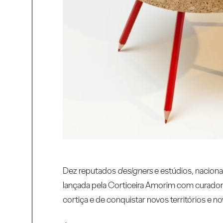
Dez reputados
designers
e estúdios, naciona
lançada pela Corticeira Amorim com curadori
cortiça e de conquistar novos territórios e n