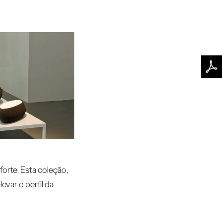
forte. Esta coleção,
var o perfil da