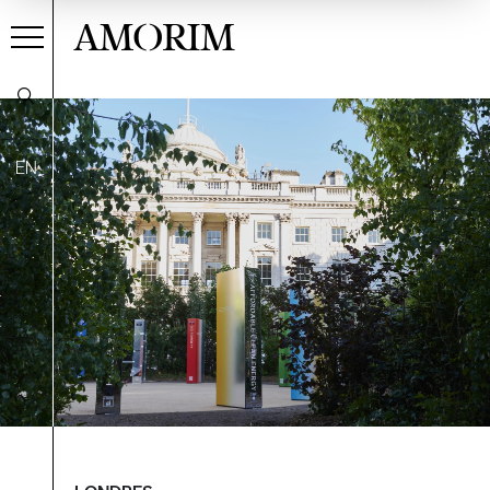
AMORIM
EN