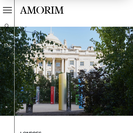
AMORIM
EN