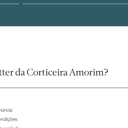
tter da Corticeira Amorim?
núncia
ondições