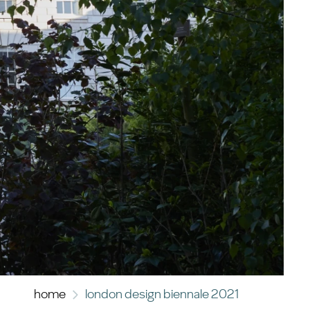
home
london design biennale 2021