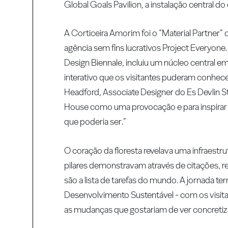
Global Goals Pavilion, a instalação central do
A Corticeira Amorim foi o “Material Partner” o
agência sem fins lucrativos Project Everyon
Design Biennale, incluiu um núcleo central e
interativo que os visitantes puderam conhe
Headford, Associate Designer do Es Devlin St
House como uma provocação e para inspirar e
que poderia ser.”
O coração da floresta revelava uma infraes
pilares demonstravam através de citações, re
são a lista de tarefas do mundo. A jornada te
Desenvolvimento Sustentável - com os visi
as mudanças que gostariam de ver concretiza