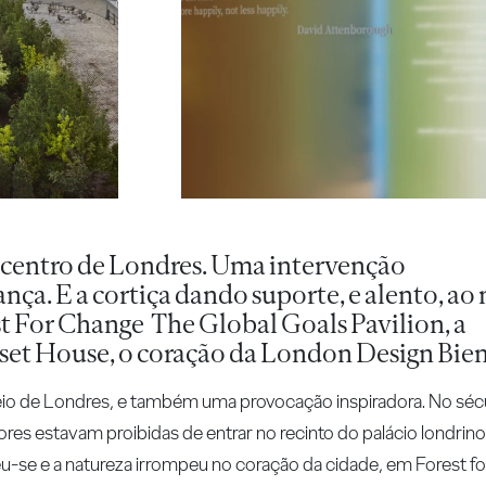
 centro de Londres. Uma intervenção
nça. E a cortiça dando suporte, e alento, a
t For Change The Global Goals Pavilion, a
rset House, o coração da London Design Bie
eio de Londres, e também uma provocação inspiradora. No sécul
res estavam proibidas de entrar no recinto do palácio londrin
eu-se e a natureza irrompeu no coração da cidade, em Forest 