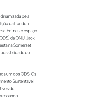
 e dinamizada pela
edição da London
esa. Foi neste espaço
 (ODS) da ONU. Jack
oresta na Somerset
 possibilidade do
 cada um dos ODS. Os
vimento Sustentável
etivos de
xpressando