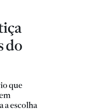
tiça
s do
io que
sem
a a escolha