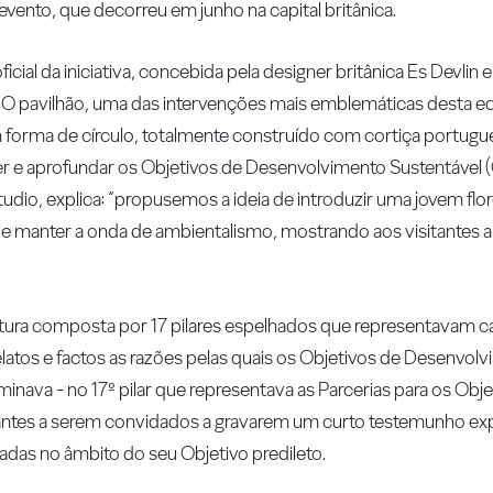
 evento, que decorreu em junho na capital britânica.
ficial da iniciativa, concebida pela designer britânica Es Devlin
e. O pavilhão, uma das intervenções mais emblemáticas desta 
m forma de círculo, totalmente construído com cortiça portugu
cer e aprofundar os Objetivos de Desenvolvimento Sustentável
udio, explica: “propusemos a ideia de introduzir uma jovem fl
 manter a onda de ambientalismo, mostrando aos visitantes a
trutura composta por 17 pilares espelhados que representavam
latos e factos as razões pelas quais os Objetivos de Desenvol
rminava - no 17º pilar que representava as Parcerias para os Obj
tantes a serem convidados a gravarem um curto testemunho e
das no âmbito do seu Objetivo predileto.