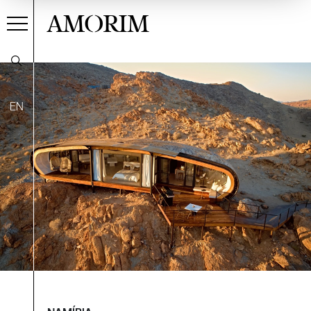
AMORIM
EN