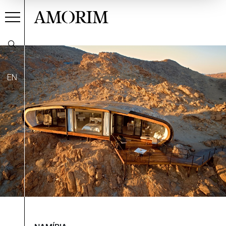
AMORIM
EN