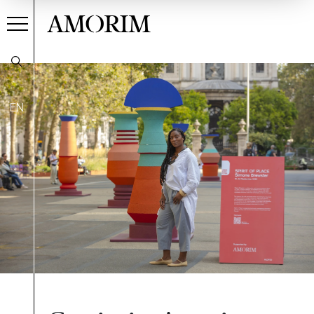
AMORIM
EN