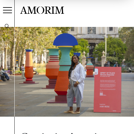
AMORIM
EN