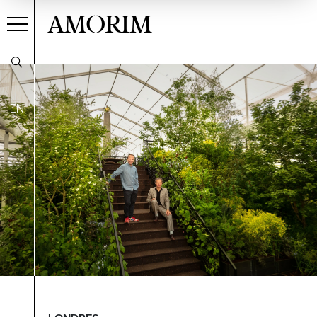
AMORIM
EN