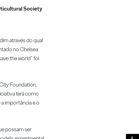
ticultural Society
dim através do qual
entado no Chelsea
ave the world” foi
 City Foundation,
iciativa terá como
 a importância e o
que possam ser
 modelo experimental