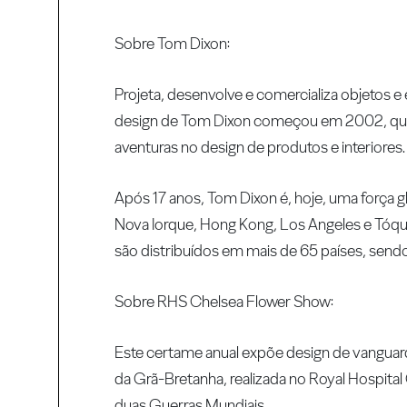
Sobre Tom Dixon:
Projeta, desenvolve e comercializa objetos e 
design de Tom Dixon começou em 2002, quan
aventuras no design de produtos e interiores.
Após 17 anos, Tom Dixon é, hoje, uma força 
Nova Iorque, Hong Kong, Los Angeles e Tóqui
são distribuídos em mais de 65 países, sendo
Sobre RHS Chelsea Flower Show:
Este certame anual expõe design de vanguarda,
da Grã-Bretanha, realizada no Royal Hospita
duas Guerras Mundiais.