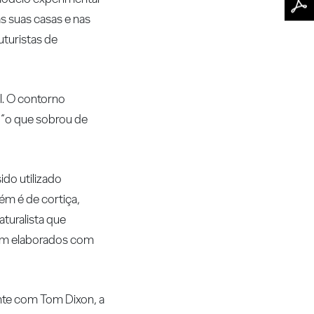
as suas casas e nas
uturistas de
l. O contorno
n “o que sobrou de
ido utilizado
ém é de cortiça,
turalista que
oram elaborados com
ente com Tom Dixon, a