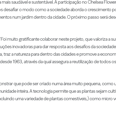
vida mais saudável e sustentável. A participação no Chelsea Flo
s desafiar o modo como a sociedade aborda o crescimento p
limentos num jardim dentro da cidade. O próximo passo será de
oi muito gratificante colaborar neste projeto, que valoriza a su
 soluções inovadoras para dar resposta aos desafios da sociedad
, traz a natureza para dentro das cidades e promove a economi
desde 1963, através da qual assegura a reutilização de todos 
onstrar que pode ser criado numa área muito pequena, como
idade inteira. A tecnologia permite que as plantas sejam cult
ncluindo uma variedade de plantas comestíveis,) como micro ve