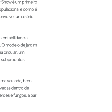
wer Show é um primeiro
opulacional e como é
senvolver uma série
stentabilidade a
e. O modelo de jardim
a circular, um
os subprodutos
 uma varanda, bem
ivadas dentro de
rdes e fungos, a par