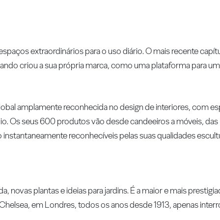
espaços extraordinários para o uso diário. O mais recente capít
do criou a sua própria marca, como uma plataforma para uma
global amplamente reconhecida no design de interiores, com e
o. Os seus 600 produtos vão desde candeeiros a móveis, das l
 instantaneamente reconhecíveis pelas suas qualidades escultu
 novas plantas e ideias para jardins. É a maior e mais prestigia
l Chelsea, em Londres, todos os anos desde 1913, apenas inter