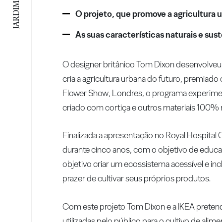
O projeto, que promove a agricultura u
As suas características naturais e su
O designer britânico Tom Dixon desenvolveu,
cria a agricultura urbana do futuro, premiad
Flower Show, Londres, o programa experiment
criado com cortiça e outros materiais 100% na
Finalizada a apresentação no Royal Hospital C
durante cinco anos, com o objetivo de educar
objetivo criar um ecossistema acessível e in
prazer de cultivar seus próprios produtos.
Com este projeto Tom Dixon e a IKEA pretend
utilizadas pelo público para o cultivo de al