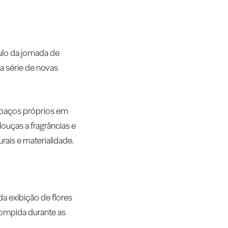
ulo da jornada de
 série de novas
spaços próprios em
ouças a fragrâncias e
rais e materialidade.
da exibição de flores
rompida durante as