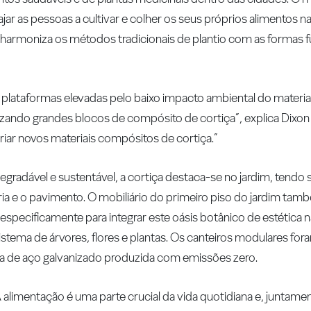
jar as pessoas a cultivar e colher os seus próprios alimentos n
 harmoniza os métodos tradicionais de plantio com as formas f
 e plataformas elevadas pelo baixo impacto ambiental do materia
lizando grandes blocos de compósito de cortiça”, explica Dixo
 criar novos materiais compósitos de cortiça.”
gradável e sustentável, a cortiça destaca-se no jardim, tendo s
ria e o pavimento. O mobiliário do primeiro piso do jardim tamb
cificamente para integrar este oásis botânico de estética na
istema de árvores, flores e plantas. Os canteiros modulares f
ra de aço galvanizado produzida com emissões zero.
“A alimentação é uma parte crucial da vida quotidiana e, juntam