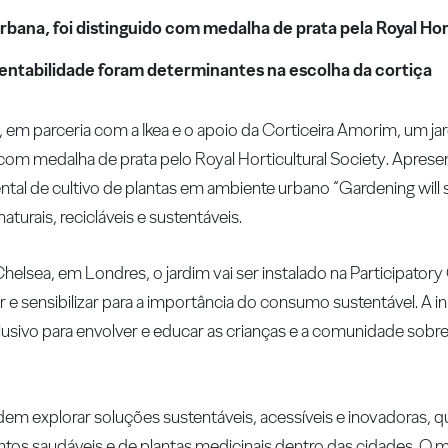
rbana, foi distinguido com medalha de prata pela Royal Hor
stentabilidade foram determinantes na escolha da cortiça
 em parceria com a Ikea e o apoio da Corticeira Amorim, um jar
o com medalha de prata pelo Royal Horticultural Society. Apres
al de cultivo de plantas em ambiente urbano “Gardening will s
turais, recicláveis e sustentáveis.
helsea, em Londres, o jardim vai ser instalado na Participatory
 e sensibilizar para a importância do consumo sustentável. A in
clusivo para envolver e educar as crianças e a comunidade sobre
em explorar soluções sustentáveis, acessíveis e inovadoras, 
imentos saudáveis e de plantas medicinais dentro das cidades. O