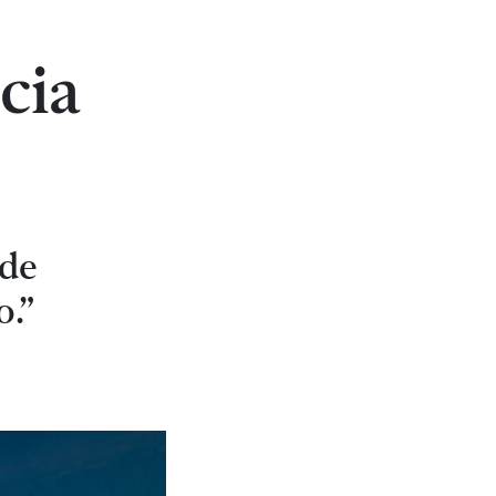
cia
 de
o.”