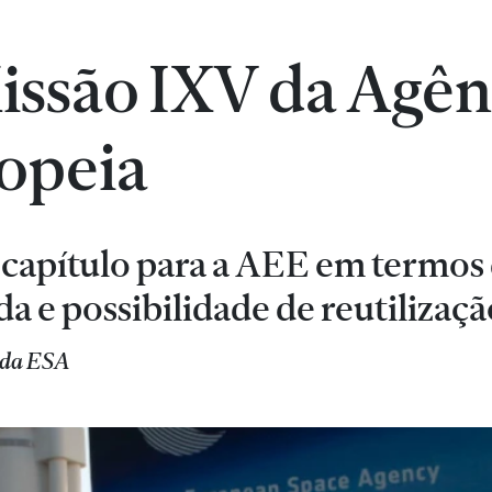
issão IXV da Agên
ropeia
capítulo para a AEE em termos
a e possibilidade de reutilizaçã
 da ESA