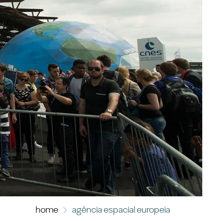
home
agência espacial europeia