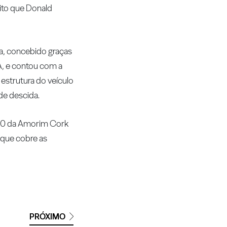
xito que Donald
va, concebido graças
SA, e contou com a
strutura do veículo
 de descida.
P50 da Amorim Cork
 que cobre as
PRÓXIMO