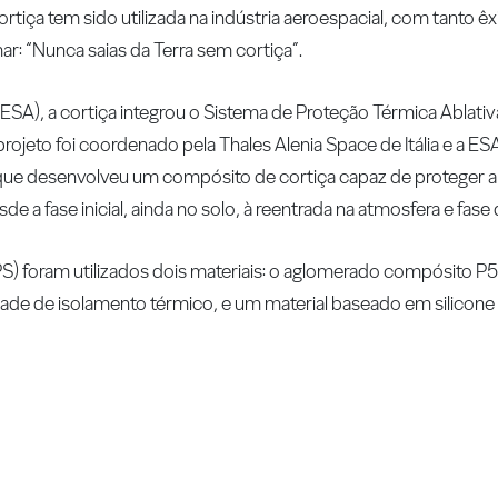
ortiça tem sido utilizada na indústria aeroespacial, com tanto ê
r: “Nunca saias da Terra sem cortiça”.
ESA), a cortiça integrou o Sistema de Proteção Térmica Ablati
rojeto foi coordenado pela Thales Alenia Space de Itália e a E
e desenvolveu um compósito de cortiça capaz de proteger a e
e a fase inicial, ainda no solo, à reentrada na atmosfera e fase
PS) foram utilizados dois materiais: o aglomerado compósito 
e de isolamento térmico, e um material baseado em silicone