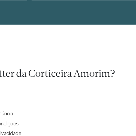
tter da Corticeira Amorim?
núncia
ondições
rivacidade