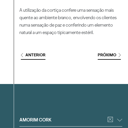
A utilização da cortiça confere uma sensação mais
quente ao ambiente branco, envolvendo os clientes
numa sensação de paz e conferindo um elemento
natural a um espaço tipicamente estéril.
ANTERIOR
PRÓXIMO
Filtrar
AMORIM CORK