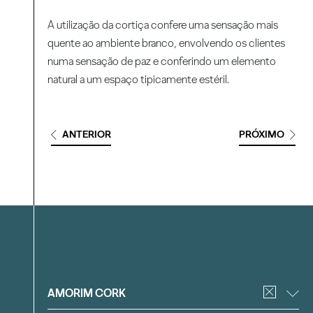
A utilização da cortiça confere uma sensação mais
quente ao ambiente branco, envolvendo os clientes
numa sensação de paz e conferindo um elemento
natural a um espaço tipicamente estéril.
ANTERIOR
PRÓXIMO
Filtrar
AMORIM CORK